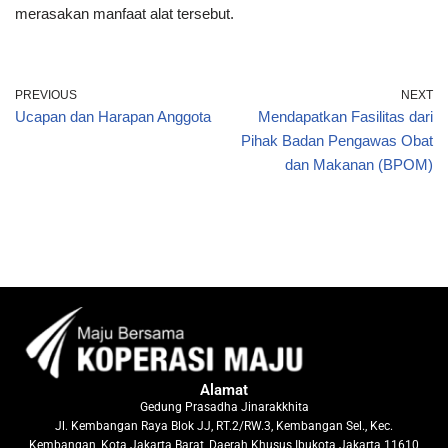
merasakan manfaat alat tersebut.
PREVIOUS
NEXT
Ucapan dan Harapan Anggota
Mendapatkan Fasilitas dari
Pihak Badan Pengawas Obat
dan Makanan (BPOM)
Alamat
Gedung Prasadha Jinarakkhita
Jl. Kembangan Raya Blok JJ, RT.2/RW.3, Kembangan Sel., Kec.
Kembangan, Kota Jakarta Barat, Daerah Khusus Ibukota Jakarta 11610